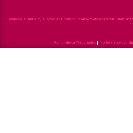
Webová stránka byla vytvořena pomocí on-line webgenerátoru
WebSnad
Administrace WebSnadno
|
Tvorba webových st